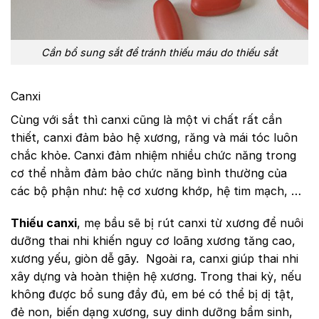
Cần bổ sung sắt để tránh thiếu máu do thiếu sắt
Canxi
Cùng với sắt thì canxi cũng là một vi chất rất cần
thiết, canxi đảm bảo hệ xương, răng và mái tóc luôn
chắc khỏe. Canxi đảm nhiệm nhiều chức năng trong
cơ thể nhằm đảm bảo chức năng bình thường của
các bộ phận như: hệ cơ xương khớp, hệ tim mạch, …
Thiếu canxi
, mẹ bầu sẽ bị rút canxi từ xương để nuôi
dưỡng thai nhi khiến nguy cơ loãng xương tăng cao,
xương yếu, giòn dễ gãy. Ngoài ra, canxi giúp thai nhi
xây dựng và hoàn thiện hệ xương. Trong thai kỳ, nếu
không được bổ sung đầy đủ, em bé có thể bị dị tật,
đẻ non, biến dạng xương, suy dinh dưỡng bẩm sinh,