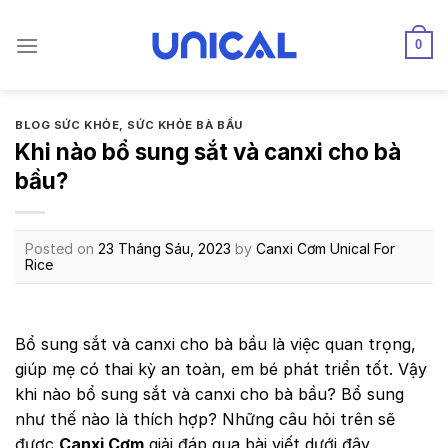
Skip
to
0
content
BLOG SỨC KHỎE
,
SỨC KHỎE BÀ BẦU
Khi nào bổ sung sắt và canxi cho bà
bầu?
Posted on
23 Tháng Sáu, 2023
by
Canxi Cơm Unical For
Rice
Bổ sung sắt và canxi cho bà bầu là việc quan trọng,
giúp mẹ có thai kỳ an toàn, em bé phát triển tốt. Vậy
khi nào bổ sung sắt và canxi cho bà bầu? Bổ sung
như thế nào là thích hợp? Những câu hỏi trên sẽ
được
Canxi Cơm
giải đáp qua bài viết dưới đây.