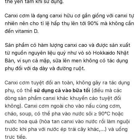
thể yên tâm khi sử dụng.
Canxi cơm là dạng canxi hữu cơ gần giống với canxi tự
nhiên nên cho tỉ lệ hấp thụ lên tới 90% mà không cần
đến vitamin D.
Sản phẩm có hàm lượng canxi cao và được sản xuất
từ nguồn
nguyên liệu quý như vỏ sò Hokkaido Nhật
Bản, vi sụn cá mập, sữa lên men
không có tác dụng
phụ đối với dạ dày và đường ruột.
Canxi cơm tuyệt đối an toàn, không gây ra tác dụng
phụ, có thể
sử dụng cả vào bữa tối
(điều mà các
dòng sản phẩm canxi khác khuyến cáo tuyệt đối
không). Canxi cơm ngoài cho vào nấu cùng cơm,
cháo, soup, có thể pha vào nước sôi ≥ 90°C hoặc
nước hoa quả (hòa tan canxi vào nước rồi làm nguội
trước khi pha với nước ép trái cây khác,…) và uống
trực tiếp.