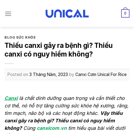
Skip
to
0
content
BLOG SỨC KHỎE
Thiếu canxi gây ra bệnh gì? Thiếu
canxi có nguy hiểm không?
Posted on
3 Tháng Năm, 2023
by
Canxi Cơm Unical For Rice
Canxi
là chất dinh dưỡng quan trọng và cần thiết cho
cơ thể, nó hỗ trợ tăng cường sức khỏe hệ xương, răng,
tim mạch, não bộ và các hoạt động khác.
Vậy thiếu
canxi gây ra bệnh gì? Thiếu canxi có nguy hiểm
không?
Cùng
canxicom.vn
tìm hiểu qua bài viết dưới