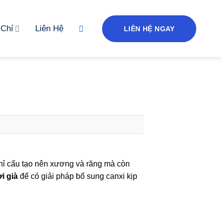
 Chí
Liên Hệ
LIÊN HỆ NGAY
hỉ cấu tạo nên xương và răng mà còn
ời già
để có giải pháp bổ sung canxi kịp