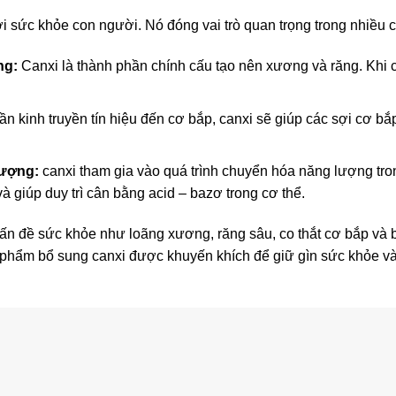
ới sức khỏe con người. Nó đóng vai trò quan trọng trong nhiều
ng:
Canxi là thành phần chính cấu tạo nên xương và răng. Khi c
ần kinh truyền tín hiệu đến cơ bắp, canxi sẽ giúp các sợi cơ bắ
lượng:
canxi tham gia vào quá trình chuyển hóa năng lượng tron
à giúp duy trì cân bằng acid – bazơ trong cơ thể.
 vấn đề sức khỏe như loãng xương, răng sâu, co thắt cơ bắp và 
 phẩm bổ sung canxi được khuyến khích để giữ gìn sức khỏe v