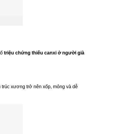
số
triệu chứng thiếu canxi
ở người già
u trúc xương trở nên xốp, mỏng và dễ