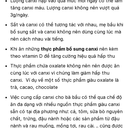
Lượng canxi nạp vào quá mức mỗi ngày có thể làm
tăng canxi máu. Lượng canxi không nên vượt quá
3g/ngày.
Sắt và canxi có thể tương tác với nhau, mẹ bầu khi
bổ sung sắt và canxi không nên dùng cùng lúc mà
nên cách nhau vài tiếng.
Khi ăn những
thực phẩm bổ sung canxi
nên kèm
theo vitamin D để tăng cường hiệu quả hấp thu
Thực phẩm chứa oxalate không nên nên được ăn
cùng lúc với canxi vì chúng làm giảm hấp thu
canxi. Ví dụ về một số thực phẩm giàu oxalate là
trà, cacao, chocolate
Việc cung cấp canxi cho bà bầu có thể qua chế độ
ăn đa dạng với nhiều nguồn thực phẩm giàu canxi
sẵn có tại địa phương như: cá, tôm, sữa bò nguyên
chất, trứng, đậu nành hoặc các sản phẩm từ đậu
nành và rau muống, mồng tơi, rau cải. .. cũng được