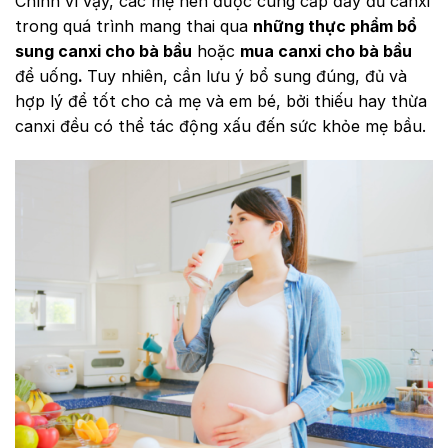
Chính vì vậy, các mẹ nên được cung cấp đầy đủ canxi
trong quá trình mang thai qua
những thực phẩm bổ
sung canxi cho bà bầu
hoặc
mua canxi cho bà bầu
để uống
.
Tuy nhiên, cần lưu ý bổ sung đúng, đủ và
hợp lý để tốt cho cả mẹ và em bé, bởi thiếu hay thừa
canxi đều có thể tác động xấu đến sức khỏe mẹ bầu.