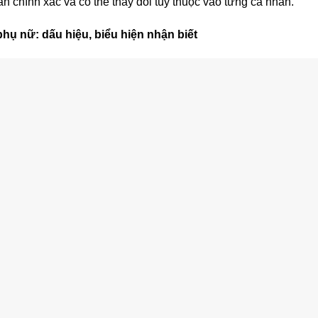
àn chính xác và có thể thay đổi tùy thuộc vào từng cá nhân.
phụ nữ: dấu hiệu, biểu hiện nhận biết