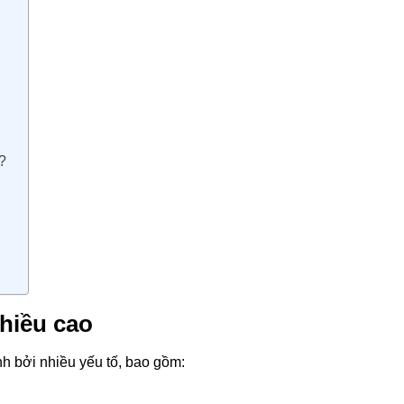
g?
chiều cao
h bởi nhiều yếu tố, bao gồm: